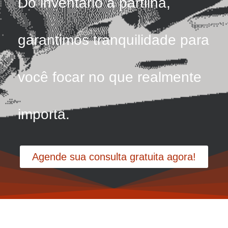
Do inventário à partilha,
garantimos tranquilidade para
você focar no que realmente
importa.
Agende sua consulta gratuita agora!