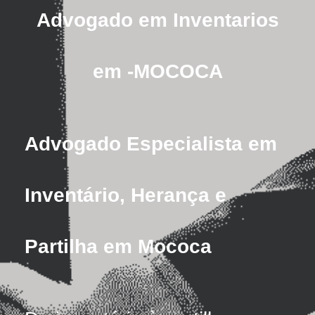
Advogado em Inventarios
em -MOCOCA
Advogado Especialista em
Inventário, Herança e
Partilha em Mococa