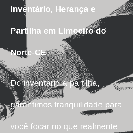
Inventário, Herança e
Partilha em Limoeiro do
Norte-CE
Do inventário à partilha,
garantimos tranquilidade para
você focar no que realmente