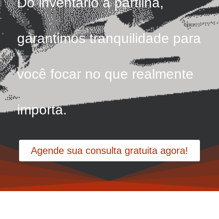
Do inventário à partilha,
garantimos tranquilidade para
você focar no que realmente
importa.
Agende sua consulta gratuita agora!