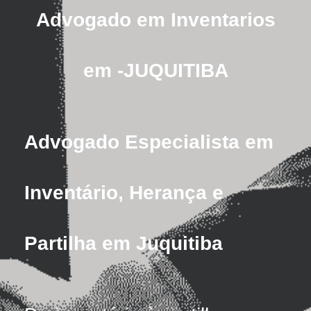
Advogado em Inventarios
em -JUQUITIBA
Advogado Especialista em
Inventário, Herança e
Partilha em Juquitiba