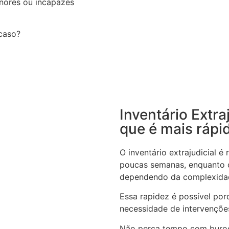
nores ou incapazes
 caso?
Inventário Extra
que é mais rápi
O inventário extrajudicial 
poucas semanas, enquanto o
dependendo da complexida
Essa rapidez é possível por
necessidade de intervenções
Não perca tempo com buroc