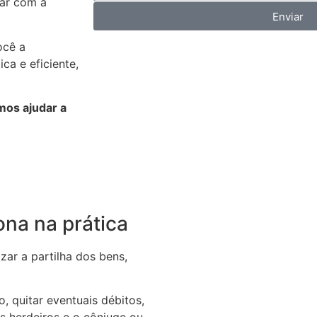
tar com a
Enviar
ocê a
a e eficiente,
os ajudar a
ona na prática
zar a partilha dos bens,
o, quitar eventuais débitos,