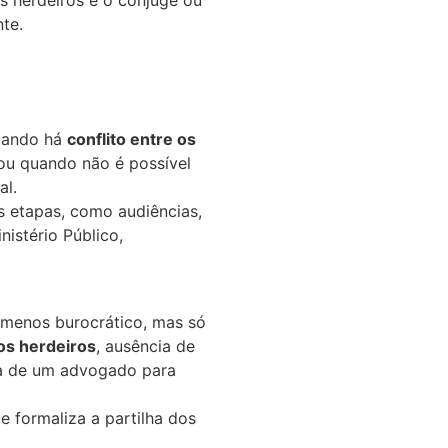
os herdeiros e o cônjuge ou
te.
quando há
conflito entre os
 ou quando não é possível
al.
s etapas, como audiências,
istério Público,
e menos burocrático, mas só
os herdeiros
, ausência de
a de um advogado para
e formaliza a partilha dos