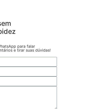
 sem
pidez
hatsApp para falar
ários e tirar suas dúvidas!