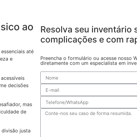
sico ao
Resolva seu inventário
complicações
e com ra
essenciais até
Preencha o formulário ou acesse nosso W
reza e
diretamente com um especialista em invent
acessíveis
ome decisões
safiador, mas
iculdade de
 divisão justa