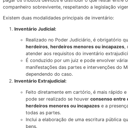
pagar os tributos devidos e distribuir o que restar entre 
companheiro sobrevivente, respeitando a legislação vigen
Existem duas modalidades principais de inventário:
Inventário Judicial:
Realizado no Poder Judiciário, é obrigatório 
herdeiros
,
herdeiros menores ou incapazes
,
atender aos requisitos do inventário extrajudici
É conduzido por um juiz e pode envolver vária
manifestações das partes e intervenções do Min
dependendo do caso.
Inventário Extrajudicial:
Feito diretamente em cartório, é mais rápido 
pode ser realizado se houver
consenso entre 
herdeiros menores ou incapazes
e a presenç
todas as partes.
Inclui a elaboração de uma escritura pública qu
bens.