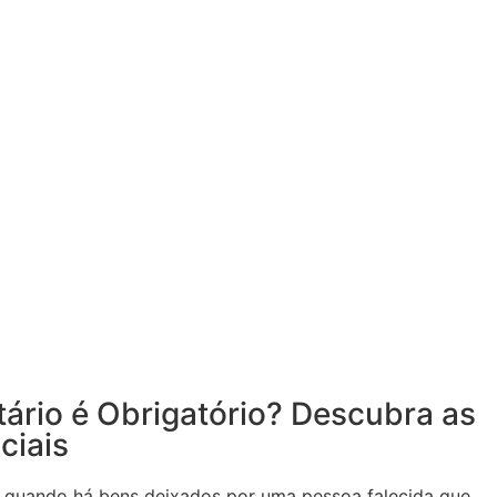
ário é Obrigatório? Descubra as
ciais
el quando há bens deixados por uma pessoa falecida que