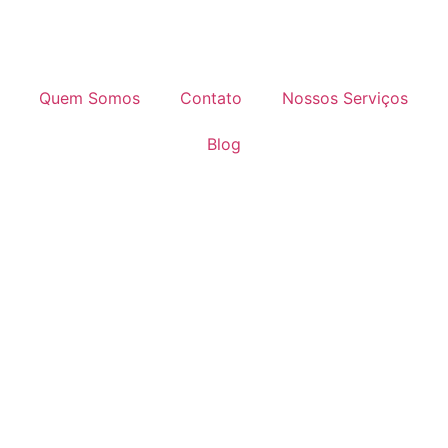
Quem Somos
Contato
Nossos Serviços
Blog
NIFACIO
rtilha em José Bonifácio