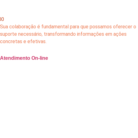
00
Sua colaboração é fundamental para que possamos oferecer o
suporte necessário, transformando informações em ações
concretas e efetivas.
Atendimento On-line
do em Inventarios em Jose-BO
m Inventário, Herança e Pa