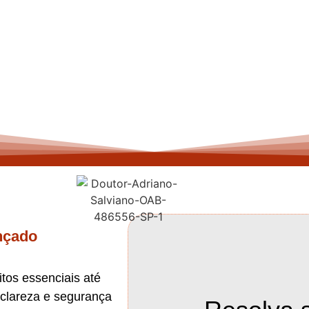
garantimos tranquilidade para você foca
nçado
tos essenciais até
 clareza e segurança