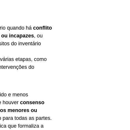
ório quando há
conflito
 ou incapazes
, ou
itos do inventário
 várias etapas, como
intervenções do
pido e menos
se houver
consenso
ros menores ou
para todas as partes.
ica que formaliza a