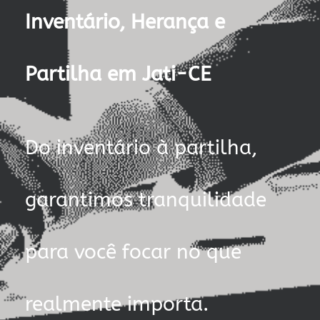
Inventário, Herança e
Partilha em Jati-CE
Do inventário à partilha,
garantimos tranquilidade
para você focar no que
realmente importa.