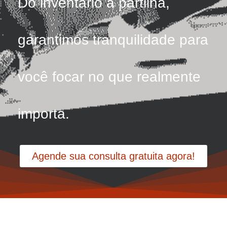
Do inventário à partilha,
garantimos tranquilidade para
você focar no que realmente
importa.
Agende sua consulta gratuita agora!