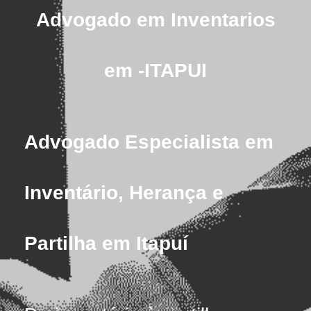
Advogado em Inventarios
em -ITAPUI
Advogado Especialista em
Inventário, Herança e
Partilha em Itapuí