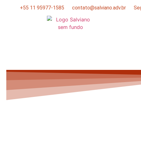
+55 11 95977-1585
contato@salviano.adv.br
Seg
Advog