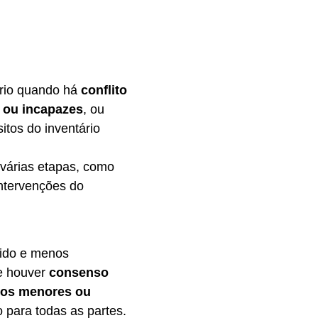
ório quando há
conflito
 ou incapazes
, ou
itos do inventário
 várias etapas, como
intervenções do
pido e menos
se houver
consenso
ros menores ou
para todas as partes.