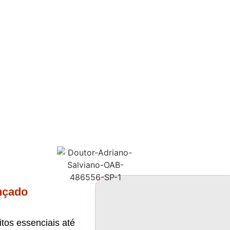
 em Inventário, Herança e 
garantimos tranquilidade para você foca
nçado
tos essenciais até