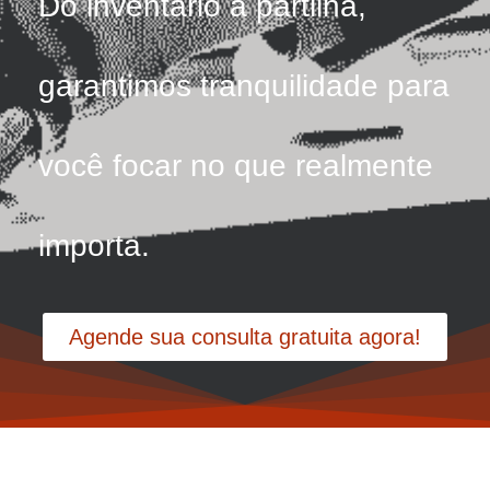
Do inventário à partilha,
garantimos tranquilidade para
você focar no que realmente
importa.
Agende sua consulta gratuita agora!