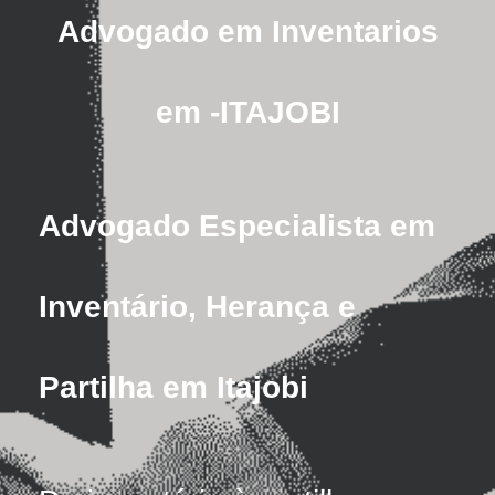
Advogado em Inventarios
em -ITAJOBI
Advogado Especialista em
Inventário, Herança e
Partilha em Itajobi