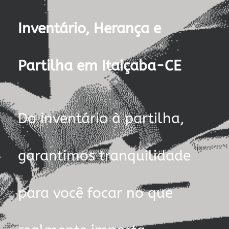
Inventário, Herança e
Partilha em Itaiçaba-CE
Do inventário à partilha,
garantimos tranquilidade
para você focar no que