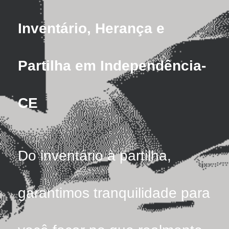
Inventário, Herança e
Partilha em Independência-
CE
Do inventário à partilha,
garantimos tranquilidade para