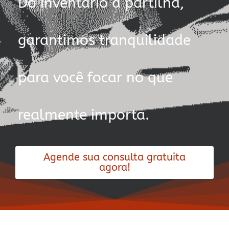
Do inventário à partilha,
garantimos tranquilidade
para você focar no que
realmente importa.
Agende sua consulta gratuita
agora!