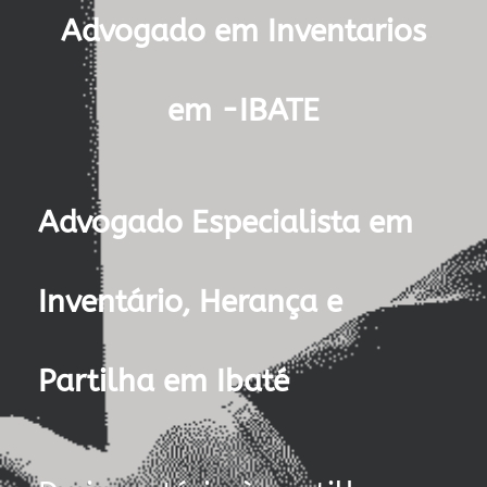
Advogado em Inventarios
em -IBATE
Advogado Especialista em
Inventário, Herança e
Partilha em Ibaté