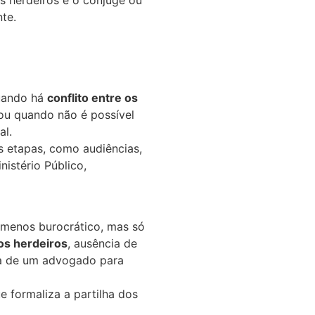
os herdeiros e o cônjuge ou
te.
quando há
conflito entre os
 ou quando não é possível
al.
s etapas, como audiências,
istério Público,
e menos burocrático, mas só
os herdeiros
, ausência de
a de um advogado para
e formaliza a partilha dos