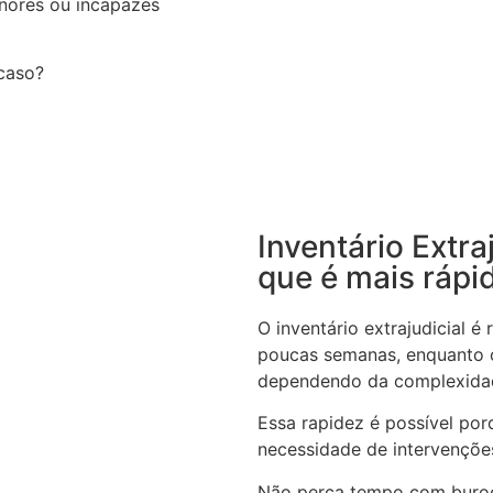
nores ou incapazes
 caso?
Inventário Extra
que é mais rápi
O inventário extrajudicial 
poucas semanas, enquanto o
dependendo da complexida
Essa rapidez é possível por
necessidade de intervenções
Não perca tempo com buroc