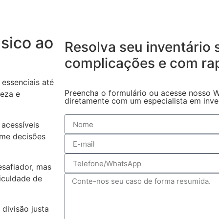
sico ao
Resolva seu inventário
complicações
e com ra
essenciais até
Preencha o formulário ou acesse nosso W
reza e
diretamente com um especialista em invent
acessíveis
ome decisões
safiador, mas
iculdade de
 divisão justa