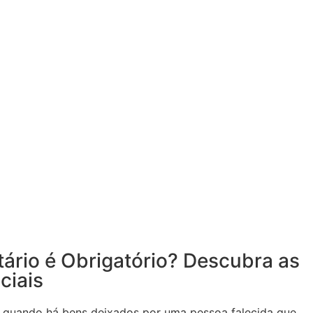
ário é Obrigatório? Descubra as
ciais
el quando há bens deixados por uma pessoa falecida que