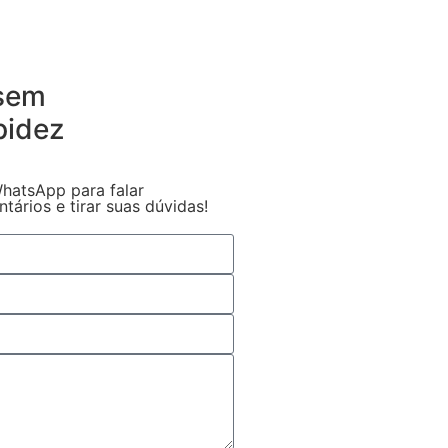
 sem
pidez
hatsApp para falar
ários e tirar suas dúvidas!