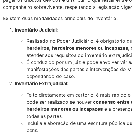
pagar os tributos devidos e distribuir o que restar entre 
companheiro sobrevivente, respeitando a legislação vigen
Existem duas modalidades principais de inventário:
Inventário Judicial:
Realizado no Poder Judiciário, é obrigatório 
herdeiros
,
herdeiros menores ou incapazes
,
atender aos requisitos do inventário extrajudici
É conduzido por um juiz e pode envolver vária
manifestações das partes e intervenções do Min
dependendo do caso.
Inventário Extrajudicial:
Feito diretamente em cartório, é mais rápido 
pode ser realizado se houver
consenso entre 
herdeiros menores ou incapazes
e a presenç
todas as partes.
Inclui a elaboração de uma escritura pública qu
bens.