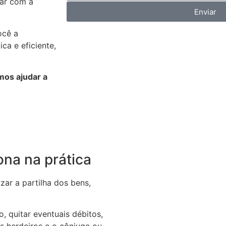
tar com a
Enviar
ocê a
a e eficiente,
os ajudar a
ona na prática
zar a partilha dos bens,
o, quitar eventuais débitos,