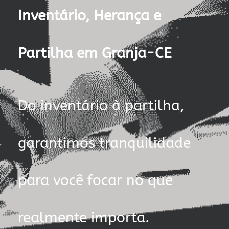
Inventário, Herança e
Partilha em Granja-CE
Do inventário à partilha,
garantimos tranquilidade
para você focar no que
realmente importa.