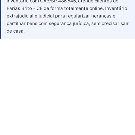
inventário com OAB/SP 486.546, atende clientes de
Farias Brito - CE de forma totalmente online. Inventário
extrajudicial e judicial para regularizar heranças e
partilhar bens com segurança jurídica, sem precisar sair
de casa.
Advogado para Inventário
em Farias Brito - CE
Advogado Especialista em