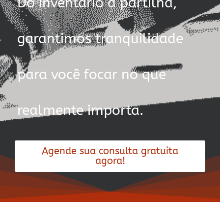
Do inventário à partilha,
garantimos tranquilidade
para você focar no que
realmente importa.
Agende sua consulta gratuita
agora!