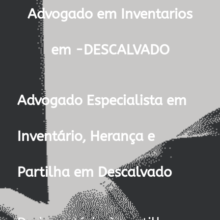
Advogado em Inventarios
em -DESCALVADO
Advogado Especialista em
Inventário, Herança e
Partilha em Descalvado