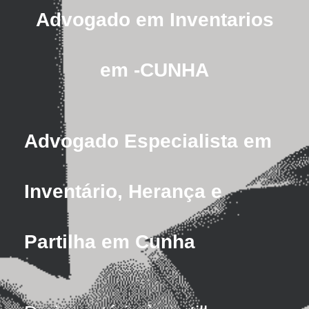
Advogado em Inventarios
em -CUNHA
Advogado Especialista em
Inventário, Herança e
Partilha em Cunha