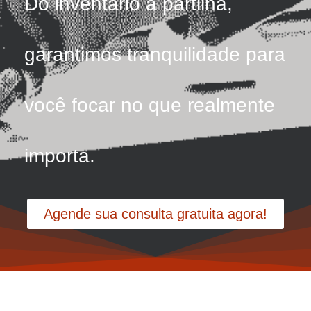
Do inventário à partilha,
garantimos tranquilidade para
você focar no que realmente
importa.
Agende sua consulta gratuita agora!