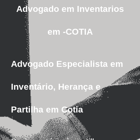
Advogado em Inventarios
em -COTIA
Advogado Especialista em
Inventário, Herança e
Partilha em Cotia