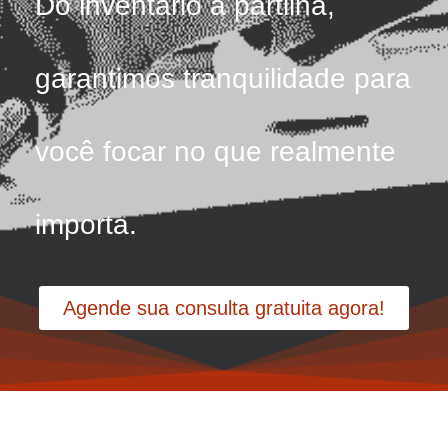
Do inventário à partilha,
garantimos tranquilidade para
você focar no que realmente
importa.
Agende sua consulta gratuita agora!