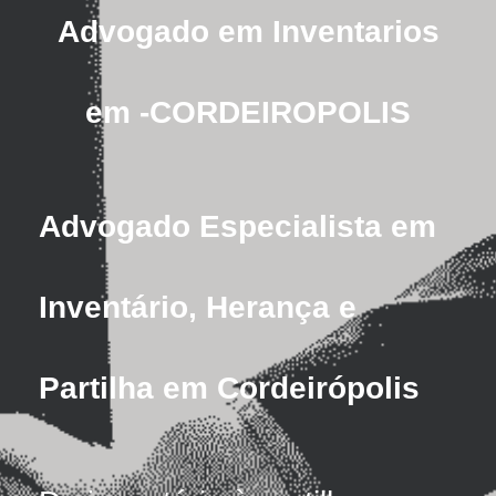
Advogado em Inventarios
em -CORDEIROPOLIS
Advogado Especialista em
Inventário, Herança e
Partilha em Cordeirópolis