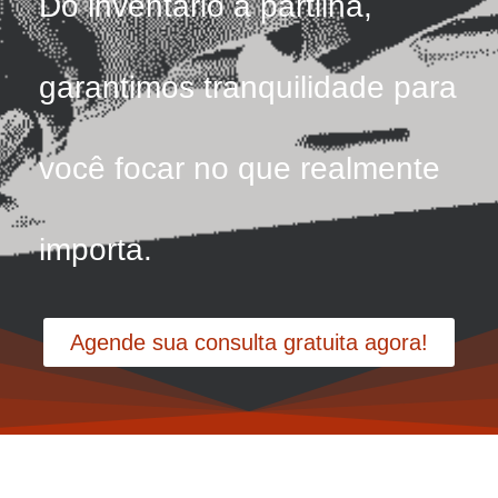
Do inventário à partilha,
garantimos tranquilidade para
você focar no que realmente
importa.
Agende sua consulta gratuita agora!