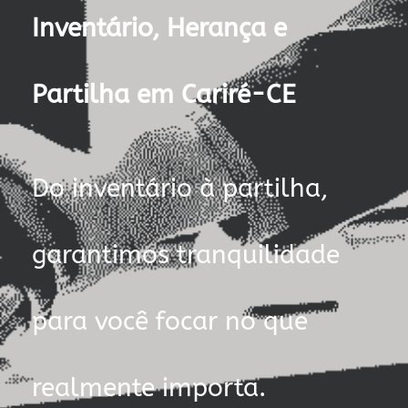
Inventário, Herança e
Partilha em Cariré-CE
Do inventário à partilha,
garantimos tranquilidade
para você focar no que
realmente importa.