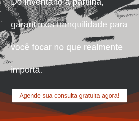
Do inventário à partilha,
garantimos tranquilidade para
você focar no que realmente
importa.
Agende sua consulta gratuita agora!