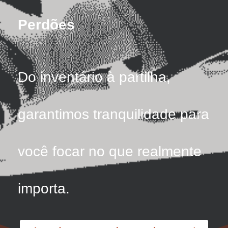
Perdões
Do inventário à partilha,
garantimos tranquilidade para
você focar no que realmente
importa.