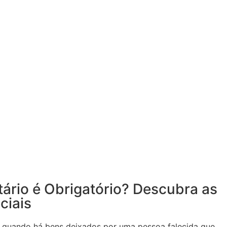
ário é Obrigatório? Descubra as
ciais
el quando há bens deixados por uma pessoa falecida que