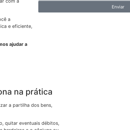
tar com a
Enviar
ocê a
a e eficiente,
os ajudar a
ona na prática
zar a partilha dos bens,
o, quitar eventuais débitos,