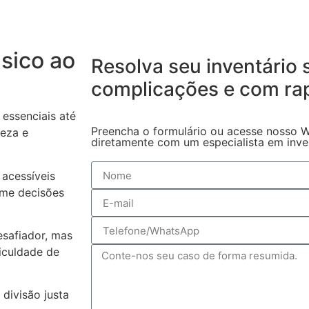
sico ao
Resolva seu inventário
complicações
e com ra
essenciais até
Preencha o formulário ou acesse nosso W
reza e
diretamente com um especialista em invent
acessíveis
ome decisões
safiador, mas
iculdade de
 divisão justa