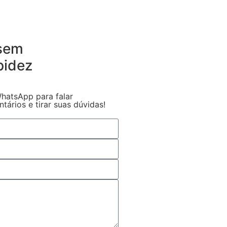
 sem
pidez
hatsApp para falar
ários e tirar suas dúvidas!