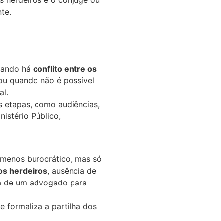
os herdeiros e o cônjuge ou
te.
quando há
conflito entre os
 ou quando não é possível
al.
s etapas, como audiências,
istério Público,
e menos burocrático, mas só
os herdeiros
, ausência de
a de um advogado para
e formaliza a partilha dos