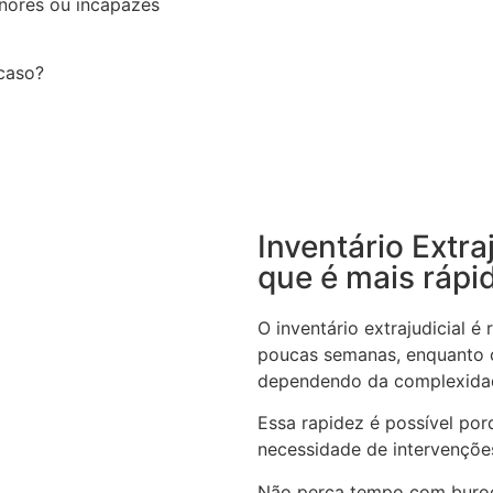
nores ou incapazes
 caso?
Inventário Extra
que é mais rápi
O inventário extrajudicial 
poucas semanas, enquanto o
dependendo da complexida
Essa rapidez é possível por
necessidade de intervenções
Não perca tempo com buroc