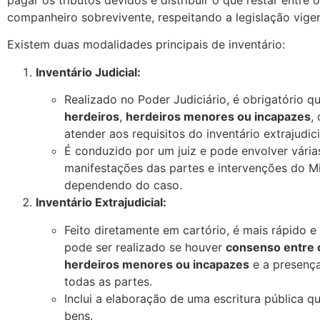
pagar os tributos devidos e distribuir o que restar entre 
companheiro sobrevivente, respeitando a legislação vigen
Existem duas modalidades principais de inventário:
Inventário Judicial:
Realizado no Poder Judiciário, é obrigatório 
herdeiros
,
herdeiros menores ou incapazes
,
atender aos requisitos do inventário extrajudici
É conduzido por um juiz e pode envolver vária
manifestações das partes e intervenções do Min
dependendo do caso.
Inventário Extrajudicial:
Feito diretamente em cartório, é mais rápido 
pode ser realizado se houver
consenso entre 
herdeiros menores ou incapazes
e a presenç
todas as partes.
Inclui a elaboração de uma escritura pública qu
bens.