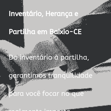
Inventário, Herança e
Partilha em Baixio-CE
Do inventário à partilha,
garantimos tranquilidade
para você focar no que