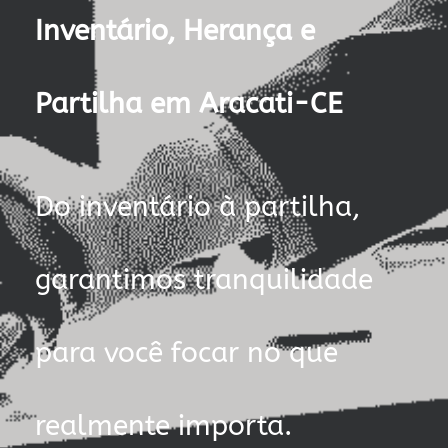
Inventário, Herança e
Partilha em Aracati-CE
Do inventário à partilha,
garantimos tranquilidade
para você focar no que
realmente importa.