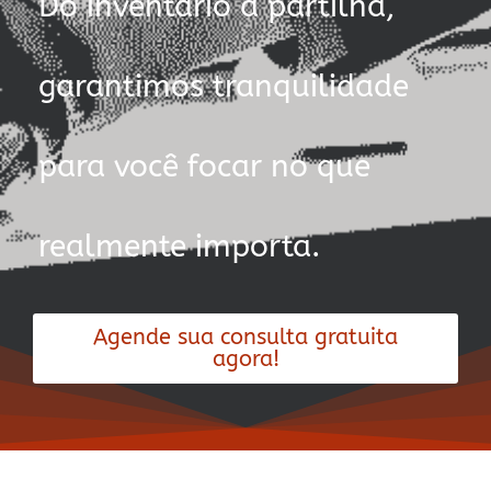
Do inventário à partilha,
garantimos tranquilidade
para você focar no que
realmente importa.
Agende sua consulta gratuita
agora!