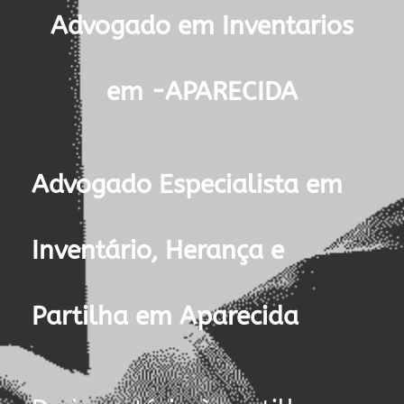
Advogado em Inventarios
em -APARECIDA
Advogado Especialista em
Inventário, Herança e
Partilha em Aparecida