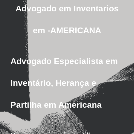
Advogado em Inventarios
em -AMERICANA
Advogado Especialista em
Inventário, Herança e
Partilha em Americana