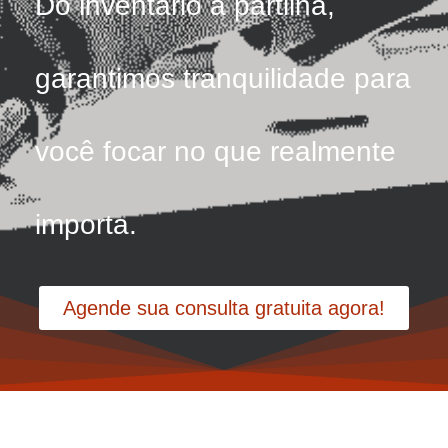
Do inventário à partilha,
garantimos tranquilidade para
você focar no que realmente
importa.
Agende sua consulta gratuita agora!