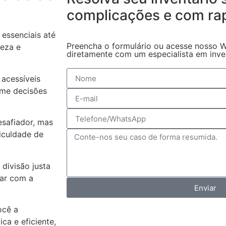
complicações
e com ra
essenciais até
Preencha o formulário ou acesse nosso W
reza e
diretamente com um especialista em invent
acessíveis
ome decisões
safiador, mas
iculdade de
 divisão justa
tar com a
Enviar
ocê a
a e eficiente,