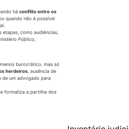
quando há
conflito entre os
 ou quando não é possível
al.
s etapas, como audiências,
istério Público,
e menos burocrático, mas só
os herdeiros
, ausência de
a de um advogado para
e formaliza a partilha dos
Inventário judic